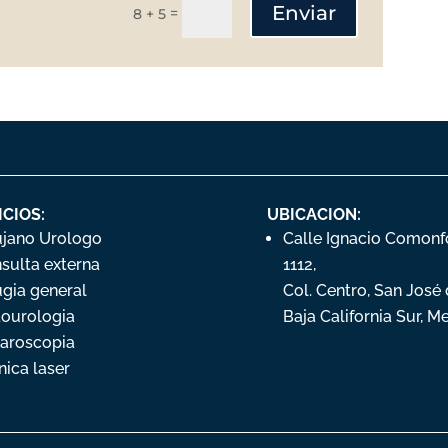
Enviar
=
8 + 5
ICIOS:
UBICACION:
ujano Urologo
Calle Ignacio Comonf
sulta externa
1112,
ugia general
Col. Centro, San José
ourologia
Baja California Sur, M
aroscopia
nica laser