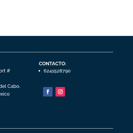
CONTACTO:
ort #
6241528790
 del Cabo,
exico