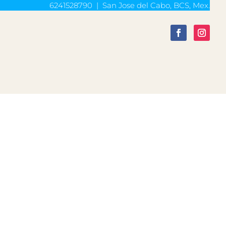
6241528790 | San Jose del Cabo, BCS, Mex.