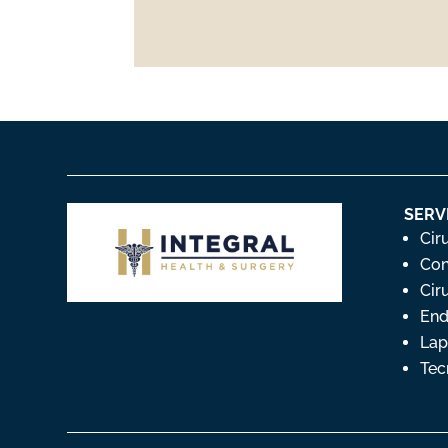
SERV
Cir
Con
Cir
End
Lap
Tec